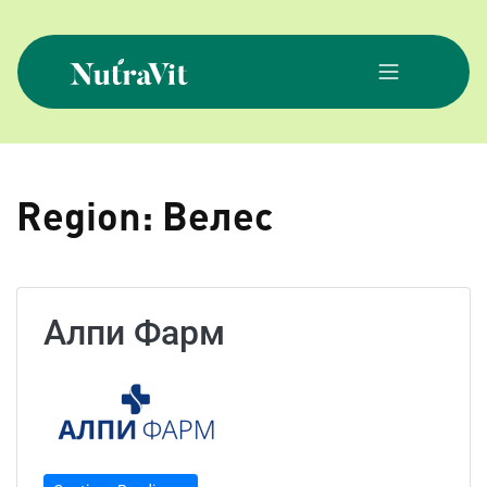
Skip
to
content
NutraVit
Region:
Велес
Алпи Фарм