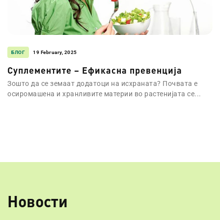
БЛОГ
19 February, 2025
Суплементите – Eфикасна превенција
Зошто да се земаат додатоци на исхраната? Почвата е
осиромашена и хранливите материи во растенијата се...
Новости