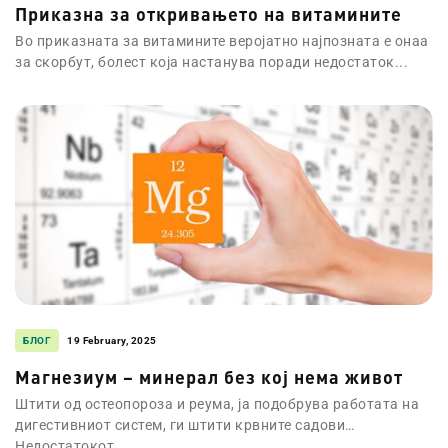
Приказна за откривањето на витамините
Во приказната за витамините веројатно најпозната е онаа
за скорбут, болест која настанува поради недостаток...
БЛОГ
19 February, 2025
Магнезиум – минерал без кој нема живот
Штити од остеопороза и реума, ја подобрува работата на
дигестивниот систем, ги штити крвните садови…
Недостатокот...