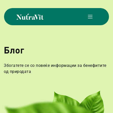
Skip
to
content
NutraVit
Блог
Збогатете се со повеќе информации за бенефитите
од природата