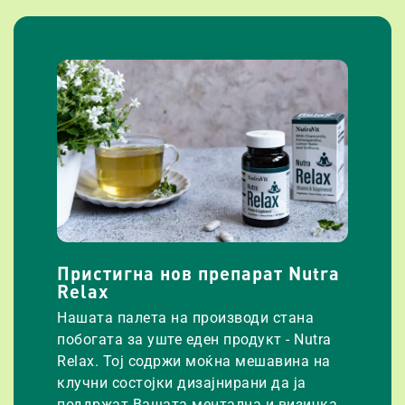
Пристигна нов препарат Nutra
Relax
Нашата палета на производи стана
побогата за уште еден продукт - Nutra
Relax. Тој содржи моќна мешавина на
клучни состојки дизајнирани да ја
поддржат Вашата ментална и визичка