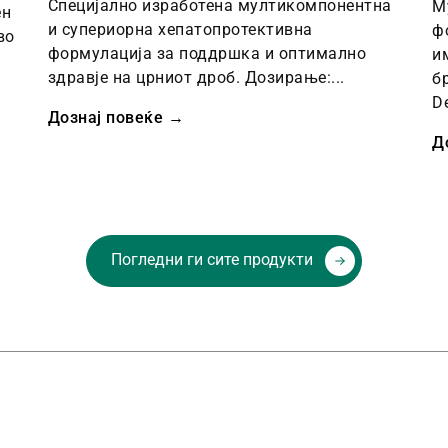
Специјално изработена мултикомпонентна
М
ен
и супериорна хепатопротективна
ф
во
формулација за поддршка и оптимално
и
здравје на црниот дроб. Дозирање:...
б
D
Дознај повеќе →
Д
Погледни ги сите продукти