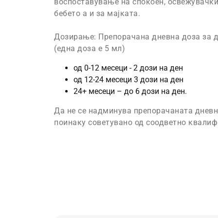
воспоставување на спокоен, освежувачки 
бебето а и за мајката.
Дозирање: Препорачана дневна доза за 
(една доза е 5 мл)
од 0-12 месеци - 2 дози на ден
од 12-24 месеци 3 дози на ден
24+ месеци – до 6 дози на ден.
Да не се надминува препорачаната дневна
поинаку советувано од соодветно квалиф