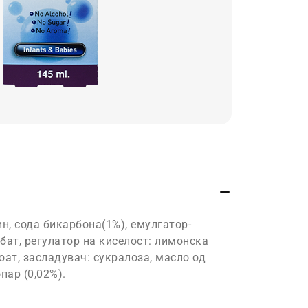
ин, сода бикарбона(1%), емулгатор-
бат, регулатор на киселост: лимонска
оат, засладувач: сукралоза, масло од
пар (0,02%).