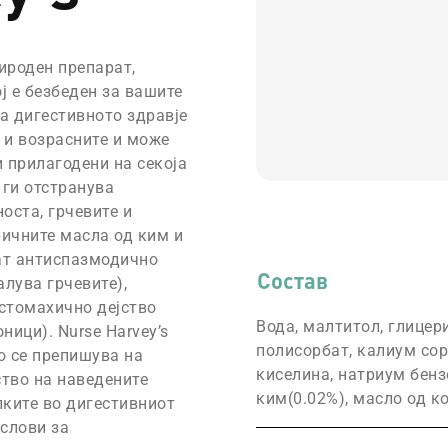
рироден препарат,
ој е безбеден за вашите
а дигестивното здравје
 и возрасните и може
 прилагодени на секоја
 ги отстранува
оста, грчевите и
ричните масла од ким и
ат антиспазмодично
Состав
алува грчевите),
 стомахично дејство
Вода, малтитол, глицер
ници). Nurse Harvey’s
полисорбат, калиум сор
о се препишува на
киселина, натриум бенз
ство на наведените
ким(0.02%), масло од ко
лките во дигестивниот
услови за