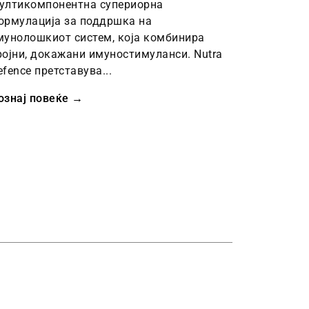
ултикомпонентна супериорна
ормулација за поддршка на
мунолошкиот систем, која комбинира
ројни, докажани имуностимуланси. Nutra
efence претставува...
ознај повеќе →