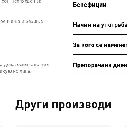
сон, неопходен за
Бенефиции
доенчиња и бебиња
Начин на употреб
За кого се намене
Препорачана днев
 доза, освен ако не е
икувано лице.
Други производи