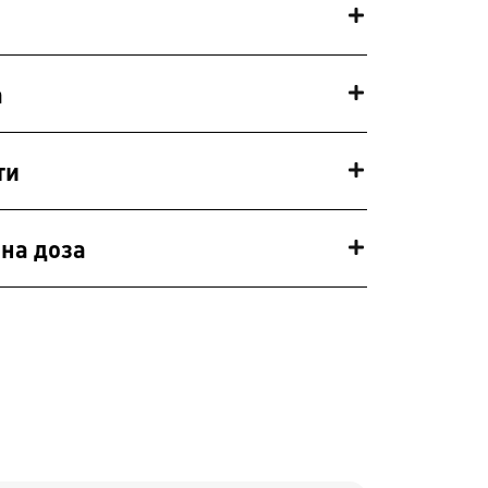
а
ти
на доза