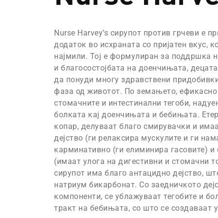
Nurse Harvey’s сирупот против грчеви е п
додаток во исхраната со пријатен вкус, к
најмили. Тој е формулиран за поддршка н
и благосостојбата на доенчињата, децата
да понуди многу здравствени придобивки
фаза од животот. По земањето, ефикасно
стомачните и интестинални тегоби, надуен
болката кај доенчињата и бебињата. Ете
копар, делуваат благо смирувачки и има
дејство (ги релаксира мускулите и ги нам
карминативно (ги елиминира гасовите) и
(имаат улога на дигестивни и стомачни то
сирупот има благо антацидно дејство, шт
натриум бикарбонат. Со заедничкото деј
компоненти, се ублажуваат тегобите и бо
тракт на бебињата, со што се создаваат 