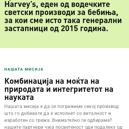
H
ar
ve
y’
s,
е
де
н
од
в
од
еч
ки
те
с
ве
тс
ки
п
ро
из
во
ди
з
а
бе
би
ња
,
за
к
ои
с
ме
и
ст
о
та
ка
г
ен
ер
ал
ни
з
ас
та
пн
иц
и
од
2
01
5
го
ди
на
.
НАШАТА МИСИЈА
Комбинација на моќта на
природата и интегритетот на
науката
Нашата мисија е да се погрижиме секој производ
што го добивате да е исполнет со виталност и
изработен со грижа. Внимателно ги одбираме?
нашите партнери чија посветеност оди подалеку од