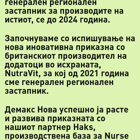
ге
не
ра
ле
н
ре
ги
он
ал
ен
з
ас
та
пн
ик
з
а
пр
ои
зв
од
ит
е
на
и
ст
ио
т,
с
е
до
2
02
4
го
ди
на
.
За
по
чн
ув
ам
е
со
и
сп
иш
ув
ањ
е
на
н
ов
а
ин
ов
ат
ив
на
п
ри
ка
зн
а
со
б
ри
та
нс
ки
от
п
ро
из
во
ди
те
л
на
д
од
ат
оц
и
во
и
сх
ра
на
та
,
Nu
tr
aV
it
,
за
к
ој
о
д
20
21
г
од
ин
а
см
е
ге
не
ра
ле
н
ре
ги
он
ал
ен
з
ас
та
пн
ик
.
Де
ма
кс
Н
ов
а
ус
пе
шн
о
ја
р
ас
те
и
р
аз
ви
ва
п
ри
ка
зн
ат
а
со
н
аш
ио
т
па
рт
не
р
Ha
ks
,
пр
ои
зв
од
ст
ве
на
б
аз
а
за
N
ur
se