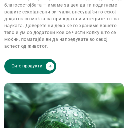
благосостојбата – имаме за цел да ги подигнеме
вашите секојдневни ритуали, внесувајќи го секој
додаток со моќта на природата и интегритетот на
науката. Доверете ни дека ќе го храниме вашето
тело и ум со додатоци кои се чисти колку што се
моќни, помагајќи ви да напредувате во секој
аспект од животот.
Сите продукти