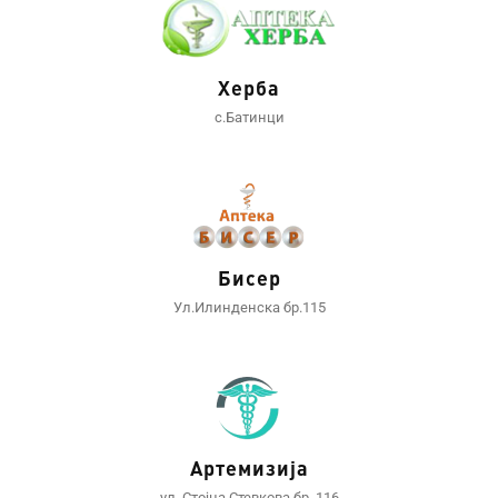
Херба
с.Батинци
Бисер
Ул.Илинденска бр.115
Артемизија
ул. Стојна Стевкова бр. 116