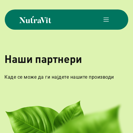
Skip
to
content
NutraVit
Наши партнери
Каде се може да ги најдете нашите производи