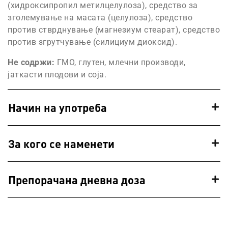
(хидроксипропил метилцелулоза), средство за
зголемување на масата (целулоза), средство
против стврднување (магнезиум стеарат), средство
против згрутчување (силициум диоксид).
Не содржи:
ГМО, глутен, млечни производи,
јаткасти плодови и соја.
Начин на употреба
За кого се наменети
Препорачана дневна доза