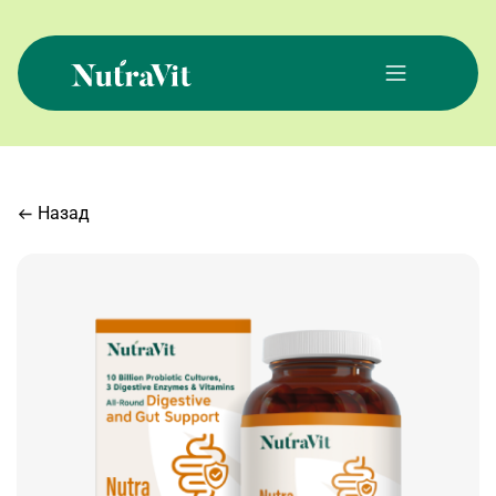
Skip
to
content
NutraVit
Назад