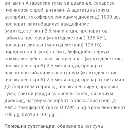
витамин А (арапска гума за џвакање, сахароза,
пченкарен скроб, витамин А ацетат,(натриум
аскорбат, токоферол силициум диоксид) 1000 µg,
препарат лактобацилус ацидофилус
(малтодекстрин) 2,5 милијарди, препарат од
габична протеаза (малтодекстрин) 125 ХУТ,
препарат липаза (малтодекстрин) 125 ЛУ,
пиридоксал-5-фосфат 5мг, бифидобактериум
анималис субст., лактис препарат (малтодекстрин,
пченкарен скроб) 2,5 милијарди, препарат
лактиплантибацилус плантарум (малтодекстрин,
пченкарен скроб) 2,5 милијарди, препарат витамин
Д3 (цврсти материи од пченкарен сируп, арапска
гума, триглицериди со среден ланец, силициум
диоксид, натриум аскорбат, холекалциферол, Д-
Алфа токоферол) (како D3V®) 5 µg, хром пиколинат
100 µg, биотин 100 µg .
Помошни супстанции:
обвивка за капсула