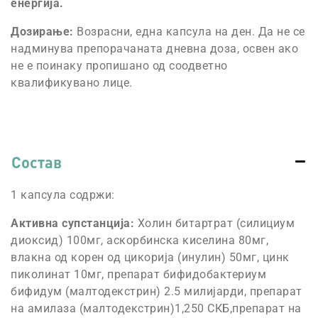
енергија.
Дозирање:
Возрасни, една капсула на ден. Да не се
надминува препорачаната дневна доза, освен ако
не е поинаку пропишано од соодветно
квалификувано лице.
Состав
1 капсула содржи:
Активна супстанција:
Холин битартрат (силициум
диоксид) 100мг, аскорбинска киселина 80мг,
влакна од корен од цикорија (инулин) 50мг, цинк
пиколинат 10мг, препарат бифидобактериум
бифидум (малтодекстрин) 2.5 милијарди, препарат
на амилаза (малтодекстрин)1,250 СКБ,препарат на