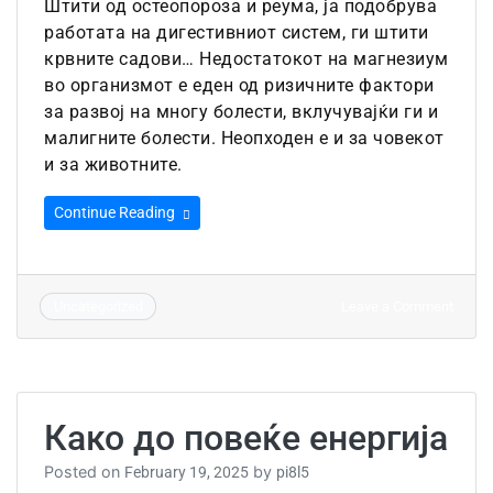
Штити од остеопороза и реума, ја подобрува
работата на дигестивниот систем, ги штити
крвните садови… Недостатокот на магнезиум
во организмот е еден од ризичните фактори
за развој на многу болести, вклучувајќи ги и
малигните болести. Неопходен е и за човекот
и за животните.
Continue Reading
on
Leave a Comment
Uncategorized
Магн
–
мине
без
кој
Како до повеќе енергија
нема
живо
Posted on
by
February 19, 2025
pi8l5