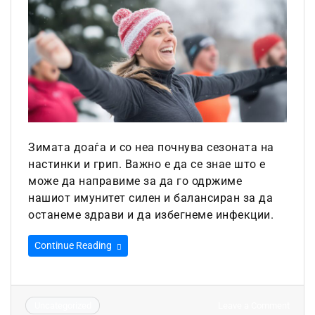
Зимата доаѓа и со неа почнува сезоната на
настинки и грип. Важно е да се знае што е
може да направиме за да го одржиме
нашиот имунитет силен и балансиран за да
останеме здрави и да избегнеме инфекции.
Continue Reading
on
Leave a Comment
Uncategorized