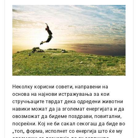
Неколку корисни совети, направени на
основа на најнови истражувања за кои
стручњаците тврдат дека одредени животни
навики можат да ја зголемат енергијата и да
овозможат да бидеме поздрави, повитални,
посреќни. Кој не би сакал секогаш да биде во
„топ„ форма, исполнет со енергија што ќе му