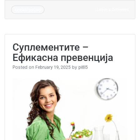
on
Leave a Comment
Uncategorized
Влија
на
стрес
врз
ваше
Суплементите –
здрав
Eфикасна превенција
Posted on
by
February 19, 2025
pi8l5