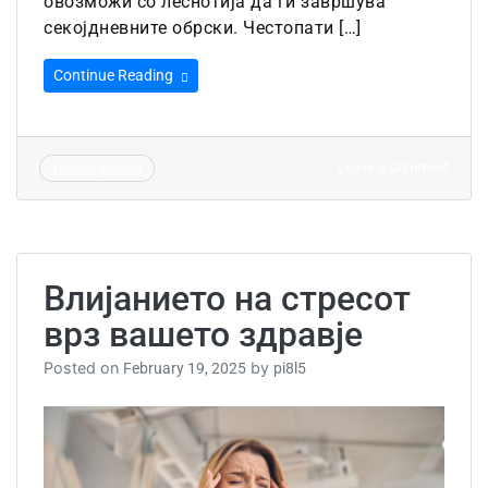
овозможи со леснотија да ги за­вршува
секојдневните обрски. Често­пати […]
Continue Reading
on
Leave a Comment
Uncategorized
Како
до
повеќ
енерг
Влијанието на стресот
врз вашето здравје
Posted on
by
February 19, 2025
pi8l5