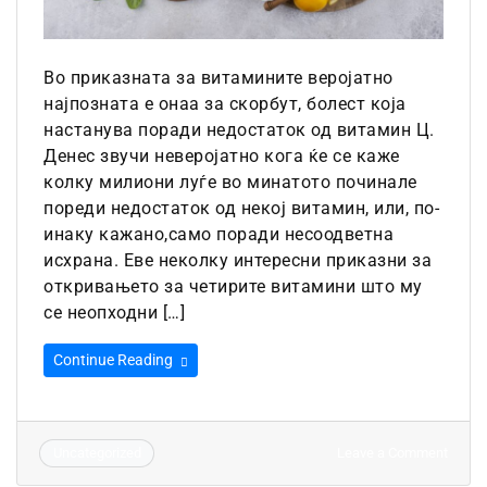
Во приказната за витамините веројатно
најпозната е онаа за скорбут, болест која
настанува поради недостаток од витамин Ц.
Денес звучи неверојат­но кога ќе се каже
колку милиони луѓе во минатото починале
пореди недостаток од некој витамин, или, по­
инаку кажано,само поради несоодветна
исхрана. Еве неколку интересни приказ­ни за
откривањето за че­тирите витамини што му
се неопходни […]
Continue Reading
on
Leave a Comment
Uncategorized
Прик