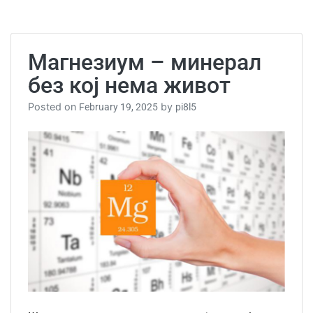
за
откри
на
витам
Магнезиум – минерал
без кој нема живот
Posted on
by
February 19, 2025
pi8l5