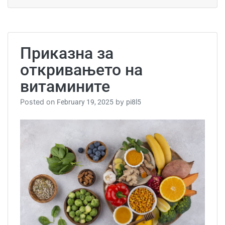
5
начи
да
го
подоб
Приказна за
ваши
имуни
откривањето на
во
зима
витамините
Posted on
by
February 19, 2025
pi8l5