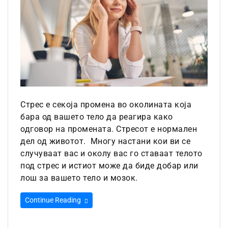
Стрес е секоја промена во околината која
бара од вашето тело да реагира како
одговор на промената. Стресот е нормален
дел од животот. Многу настани кои ви се
случуваат вас и околу вас го ставаат телото
под стрес и истиот може да биде добар или
лош за вашето тело и мозок.
Continue Reading