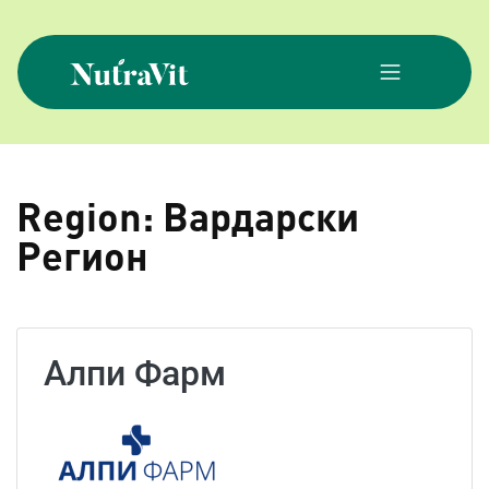
Skip
to
content
NutraVit
Region:
Вардарски
Регион
Алпи Фарм