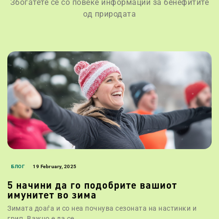
Збогатете се со повеќе информации за бенефитите
од природата
БЛОГ
19 February, 2025
5 начини да го подобрите вашиот
имунитет во зима
Зимата доаѓа и со неа почнува сезоната на настинки и
грип. Важно е да се...