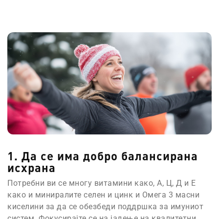
1. Да се има добро балансирана
исхрана
Потребни ви се многу витамини како, A, Ц, Д и Е
како и миниралите селен и цинк и Омега 3 масни
киселини за да се обезбеди поддршка за имуниот
систем. Фокусирајте се на јадење на квалитетни