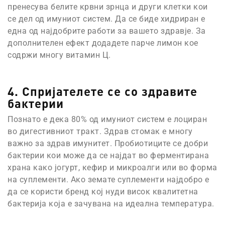
пренесува белите крвни зрнца и други клетки кои
се дел од имуниот систем. Да се биде хидриран е
една од најдобрите работи за вашето здравје. За
дополнителен ефект додадете парче лимон кое
содржи многу витамин Ц.
4. Спријателете се со здравите
бактерии
Познато е дека 80% од имуниот систем е лоциран
во дигестивниот тракт. Здрав стомак е многу
важно за здрав имунитет. Пробиотиците се добри
бактерии кои може да се најдат во ферментирана
храна како јогурт, кефир и микроалги или во форма
на суплементи. Ако земате суплементи најдобро е
да се користи бренд кој нуди висок квалитетна
бактерија која е зачувана на идеална температура.