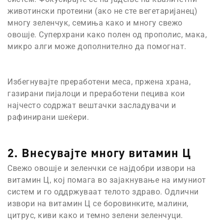
животински протеини (ако не сте вегетаријанец)
многу зеленчук, семиња како и многу свежо
овошје. Суперхрани како полен од прополис, мака,
микро алги може дополнително да помогнат.
Избегнувајте преработени меса, пржена храна,
газирани пијалоци и преработени пецива кои
најчесто содржат вештачки засладувачи и
рафинирани шеќери.
2. Внесувајте многу витамин Ц
Свежо овошје и зеленчки се најдобри извори на
витамин Ц, кој помага во зајакнување на имуниот
систем и го оддржуваат телото здраво. Одлични
извори на витамин Ц се боровинките, малини,
цитрус, киви како и темно зелени зеленчуци.