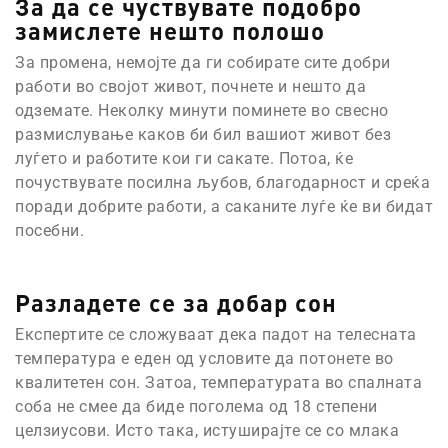
За да се чуствувате подобро
замислете нешто полошо
За промена, немојте да ги собирате сите добри
работи во својот живот, почнете и нешто да
одземате. Неколку минути поминете во свесно
размислување каков би бил вашиот живот без
луѓето и работите кои ги сакате. Потоа, ќе
почуствувате посилна љубов, благодарност и среќа
поради добрите работи, а саканите луѓе ќе ви бидат
посебни.
Разладете се за добар сон
Експертите се сложуваат дека падот на телесната
температура е еден од условите да потонете во
квалитетен сон. Затоа, температурата во спалната
соба не смее да биде поголема од 18 степени
целзиусови. Исто така, истуширајте се со млака