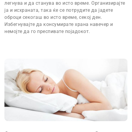
легнува и да станува во исто време. Организирајте
ја и исхраната, така ќе се потрудите да јадете
оброци секогаш во исто време, секој ден.
Избегнувајте да консумирате храна навечер и
немојте да го преспивате појадокот.