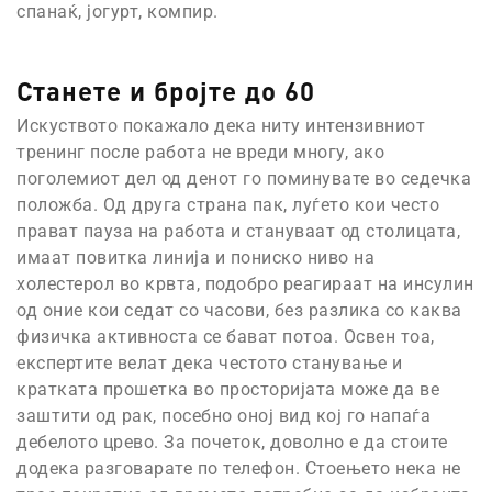
спанаќ, јогурт, компир.
Станете и бројте до 60
Искуството покажало дека ниту интензивниот
тренинг после работа не вреди многу, ако
поголемиот дел од денот го поминувате во седечка
положба. Од друга страна пак, луѓето кои често
прават пауза на работа и стануваат од столицата,
имаат повитка линија и пониско ниво на
холестерол во крвта, подобро реагираат на инсулин
од оние кои седат со часови, без разлика со каква
физичка активноста се бават потоа. Освен тоа,
експертите велат дека честото станување и
кратката прошетка во просторијата може да ве
заштити од рак, посебно оној вид кој го напаѓа
дебелото црево. За почеток, доволно е да стоите
додека разговарате по телефон. Стоењето нека не