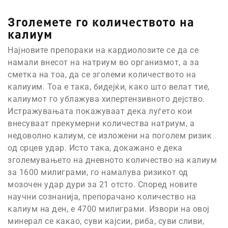
Зголемете го количеството на
калиум
Најновите препораки на кардиолозите се да се
намали внесот на натриум во организмот, а за
сметка на тоа, да се зголеми количеството на
калиуим. Тоа е така, бидејќи, како што велат тие,
калиумот го ублажува хипертензивното дејство.
Истражувањата покажуваат дека луѓето кои
внесуваат прекумерни количества натриум, а
недоволно калиум, се изложени на поголем ризик
од срцев удар. Исто така, докажано е дека
зголемувањето на дневното количество на калиум
за 1600 милиграми, го намалува ризикот од
мозочен удар дури за 21 отсто. Според новите
научни сознанија, препорачано количество на
калиум на ден, е 4700 милиграми. Извори на овој
минерал се какао, суви кајсии, риба, суви сливи,