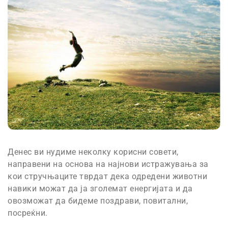
Денес ви нудиме неколку корисни совети,
направени на основа на најнови истражувања за
кои стручњаците тврдат дека одредени животни
навики можат да ја зголемат енергијата и да
овозможат да бидеме поздрави, повитални,
посреќни.