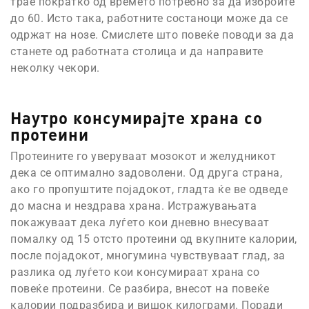
трае пократко од времето потребно за да изброите
до 60. Исто така, работните состаноци може да се
одржат на нозе. Смислете што повеќе поводи за да
станете од работната столица и да направите
неколку чекори.
Наутро консумирајте храна со
протеини
Протеините го уверуваат мозокот и желудникот
дека се оптимално задоволени. Од друга страна,
ако го пропуштите појадокот, гладта ќе ве одведе
до масна и нездрава храна. Истражувањата
покажуваат дека луѓето кои дневно внесуваат
помалку од 15 отсто протеини од вкупните калории,
после појадокот, многумина чувствуваат глад, за
разлика од луѓето кои консумираат храна со
повеќе протеини. Се разбира, внесот на повеќе
калории подразбира и вишок килограми. Поради