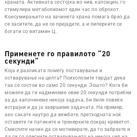
храната. Активната состојка во нив, капсицин, го
стимулира метаболизмот еден час по оброкот.
Консумирањето на зачинета храна помага брзо да
се заситите, да не се прејадете, а и пиперките се
богати со витамин Ц.
Применете го правилото “20
секунди“
Која е разликата помеѓу поставување и
остварување на целта? Психолозите тврдат дека
таа се состои во само 20 секунди. Зошто? Кога би
можеле да ги надминеме овие 20 секунди потребни
за да започенеме некоја задача, би биле повеќе
истрајни и да ја завршиме задачата. На пример,
ако сакате наутро да вежбате, претходната ноќ
оставете ги патиките и тренерките покрај креветот.
Смислете начин да се мотивирате, да го забрзате и
да си го олесните остварувањето на некоја цел на