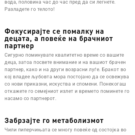
вода, половина час до час пред да си легнете.
Разладете го телото!
Фокусирајте се помалку на
децата, а повеќе на брачниот
партнер
Сигурно поминувате квалитетно време со вашите
деца, затоа посвете внимание и на вашиот брачен
партнер, како и на други возрасни луѓе. Бракот во
кој владее љубовта мора постојано да се освежува
со нови приказни, искуства и спомени. Понекогаш
откажете го семејниот излет и времето поминете го
насамо со партнерот.
Забрзајте го метаболизмот
Чили пиперчињата се многу повеќе од состојка во