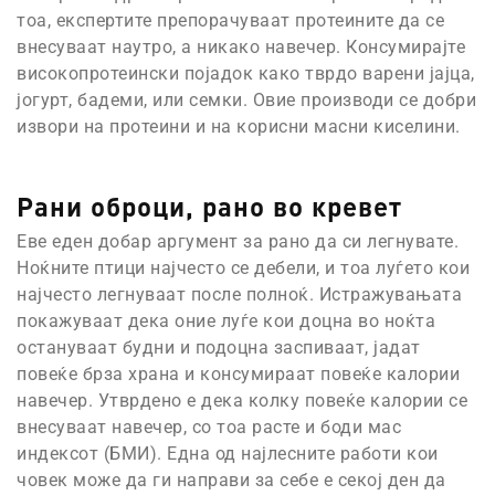
тоа, експертите препорачуваат протеините да се
внесуваат наутро, а никако навечер. Консумирајте
високопротеински појадок како тврдо варени јајца,
јогурт, бадеми, или семки. Овие производи се добри
извори на протеини и на корисни масни киселини.
Рани оброци, рано во кревет
Еве еден добар аргумент за рано да си легнувате.
Ноќните птици најчесто се дебели, и тоа луѓето кои
најчесто легнуваат после полноќ. Истражувањата
покажуваат дека оние луѓе кои доцна во ноќта
остануваат будни и подоцна заспиваат, јадат
повеќе брза храна и консумираат повеќе калории
навечер. Утврдено е дека колку повеќе калории се
внесуваат навечер, со тоа расте и боди мас
индексот (БМИ). Една од најлесните работи кои
човек може да ги направи за себе е секој ден да